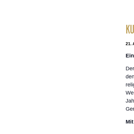
KU
21. 
Eint
Der
den
rel
Wel
Jah
Gen
Mit