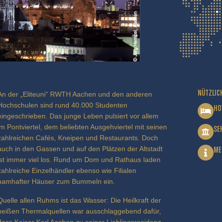
NÜTZLIC
An der „Eliteuni“ RWTH Aachen und den anderen
Hochschulen sind rund 40.000 Studenten
HO
eingeschrieben. Das junge Leben pulsiert vor allem
im Pontviertel, dem beliebten Ausgehviertel mit seinen
SE
zahlreichen Cafés, Kneipen und Restaurants. Doch
auch in den Gassen und auf den Plätzen der Altstadt
ME
ist immer viel los. Rund um Dom und Rathaus laden
zahlreiche Einzelhändler ebenso wie Filialen
namhafter Häuser zum Bummeln ein.
Quelle allen Ruhms ist das Wasser: Die Heilkraft der
heißen Thermalquellen war ausschlaggebend dafür,
dass Kaiser Karl Aachen zu seiner Lieblingsresidenz