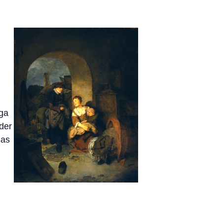
ga
der
das