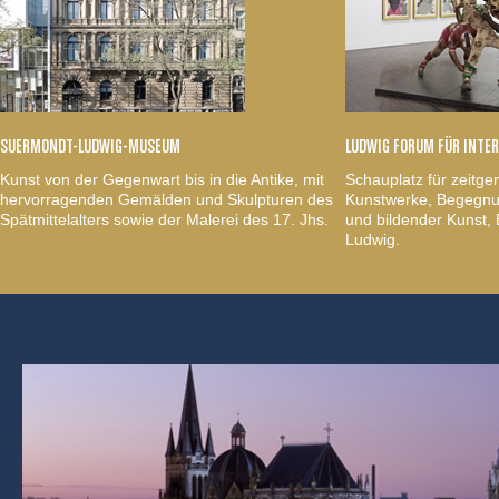
SUERMONDT-LUDWIG-MUSEUM
LUDWIG FORUM FÜR INTE
Kunst von der Gegenwart bis in die Antike, mit
Schauplatz für zeitge
hervorragenden Gemälden und Skulpturen des
Kunstwerke, Begegnun
Spätmittelalters sowie der Malerei des 17. Jhs.
und bildender Kunst
Ludwig.