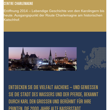
CENTRE CHARLEMAGNE
Eröffnung 2014 – Lebendige Geschichte von den Karolingern bis
heute. Ausgangspunkt der Route Charlemagne am historischen
Katschhof.
ENTDECKEN SIE DIE VIELFALT AACHENS – UND GENIESSEN S
IE DIE STADT DES WASSERS UND DER PFERDE, BEKANNT D
URCH KARL DEN GROSSEN UND BERÜHMT FÜR IHRE PR
INTEN. DIE 2000 JAHRE ALTE KAISERSTADT PR