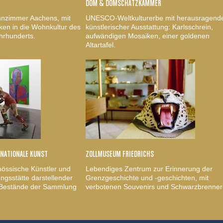
DOM & DOMSCHATZKAMMER
nzimmer Aachens, mit
UNESCO-Weltkulturerbe mit herausragend
ken in die Wohnkultur des
künstlerischer Ausstattung: Karlsschrein,
hrhunderts.
aufwändigen Mosaiken, einer goldenen
Altartafel.
RNATIONALE KUNST
ZOLLMUSEUM FRIEDRICHS
nössische Künstler und
Lebendiges Zentrum zur Erinnerung der
gsstätte darstellender
Grenzgeschichte und -geschichten, mit
, Bestände der Sammlung
verbotenen Souvenirs und Schwarzbrenner