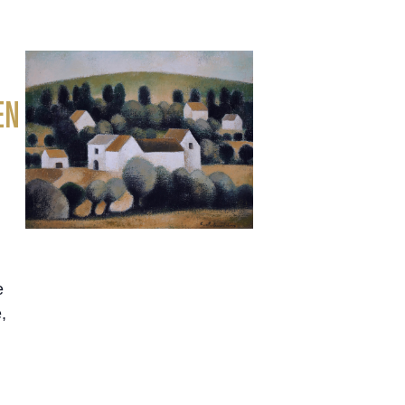
EN
e
,