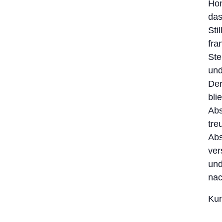
Hon
das
Sti
fra
Ste
und
Der
bli
Abs
tre
Abs
ver
und
nac
Kur