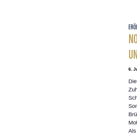
ERÖ
NO
UN
6. J
Die
Zuh
Sch
Som
Brü
Mot
Als