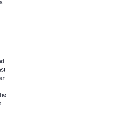
s
e
nd
nst
 an
che
s