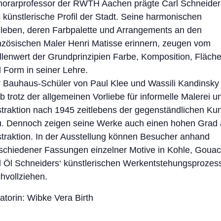
orarprofessor der RWTH Aachen prägte Carl Schneider
 künstlerische Profil der Stadt. Seine harmonischen
llleben, deren Farbpalette und Arrangements an den
nzösischen Maler Henri Matisse erinnern, zeugen vom
llenwert der Grundprinzipien Farbe, Komposition, Fläch
 Form in seiner Lehre.
 Bauhaus-Schüler von Paul Klee und Wassili Kandinsky
eb trotz der allgemeinen Vorliebe für informelle Malerei u
traktion nach 1945 zeitlebens der gegenständlichen Ku
u. Dennoch zeigen seine Werke auch einen hohen Grad
traktion. In der Ausstellung können Besucher anhand
schiedener Fassungen einzelner Motive in Kohle, Goua
 Öl Schneiders‘ künstlerischen Werkentstehungsprozes
hvollziehen.
atorin: Wibke Vera Birth