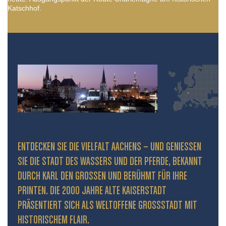
Katschhof.
ENTDECKEN SIE DIE VIELFALT AACHENS – UND GENIESSEN S
IE DIE STADT DES WASSERS UND DER PFERDE, BEKANNT D
URCH KARL DEN GROSSEN UND BERÜHMT FÜR IHRE PR
INTEN. DIE 2000 JAHRE ALTE KAISERSTADT PR
ÄSENTIERT SICH ALS WELTOFFENE GROSSSTADT MIT HIS
TORISCHEM FLAIR.