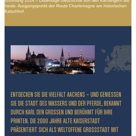
Eröffnung 2014 – Lebendige Geschichte von den Karolingern bis
heute. Ausgangspunkt der Route Charlemagne am historischen
Katschhof.
ENTDECKEN SIE DIE VIELFALT AACHENS – UND GENIESSEN S
IE DIE STADT DES WASSERS UND DER PFERDE, BEKANNT D
URCH KARL DEN GROSSEN UND BERÜHMT FÜR IHRE PR
INTEN. DIE 2000 JAHRE ALTE KAISERSTADT PR
ÄSENTIERT SICH ALS WELTOFFENE GROSSSTADT MIT HIS