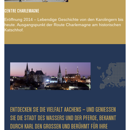
CENTRE CHARLEMAGNE
Eröffnung 2014 – Lebendige Geschichte von den Karolingern bis
heute. Ausgangspunkt der Route Charlemagne am historischen
Katschhof.
ENTDECKEN SIE DIE VIELFALT AACHENS – UND GENIESSEN S
IE DIE STADT DES WASSERS UND DER PFERDE, BEKANNT D
URCH KARL DEN GROSSEN UND BERÜHMT FÜR IHRE PR