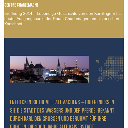
CENTRE CHARLEMAGNE
Eröffnung 2014 – Lebendige Geschichte von den Karolingern bis
heute. Ausgangspunkt der Route Charlemagne am historischen
Katschhof.
ENTDECKEN SIE DIE VIELFALT AACHENS – UND GENIESSEN S
IE DIE STADT DES WASSERS UND DER PFERDE, BEKANNT D
URCH KARL DEN GROSSEN UND BERÜHMT FÜR IHRE PR
INTEN. DIE 2000 JAHRE ALTE KAISERSTADT PR