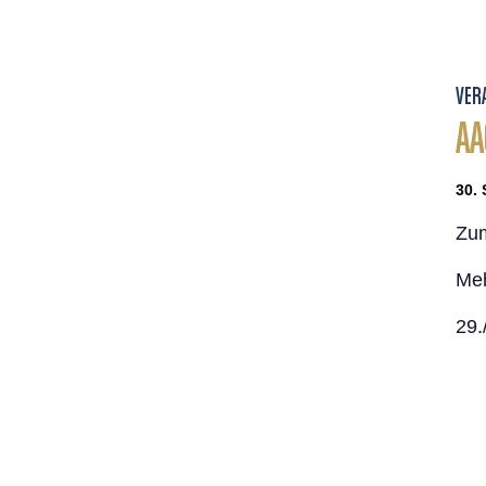
VER
AA
30. 
Zum
Me
29.