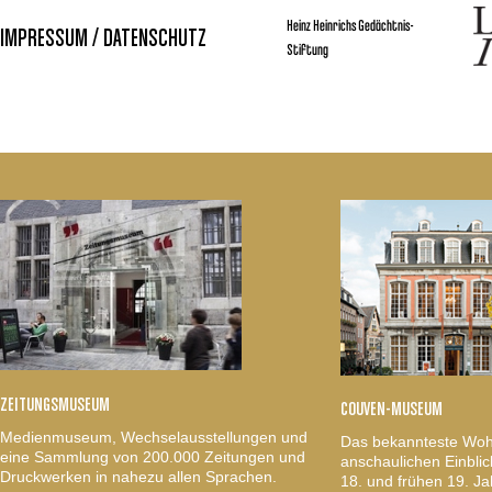
Heinz Heinrichs Gedächtnis-
IMPRESSUM / DATENSCHUTZ
Stiftung
ZEITUNGSMUSEUM
COUVEN-MUSEUM
Medienmuseum, Wechselausstellungen und
Das bekannteste Woh
eine Sammlung von 200.000 Zeitungen und
anschaulichen Einblic
Druckwerken in nahezu allen Sprachen.
18. und frühen 19. Ja