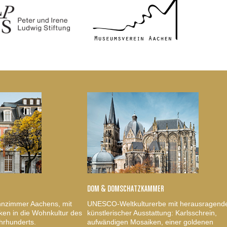
DOM & DOMSCHATZKAMMER
nzimmer Aachens, mit
UNESCO-Weltkulturerbe mit herausragend
ken in die Wohnkultur des
künstlerischer Ausstattung: Karlsschrein,
hrhunderts.
aufwändigen Mosaiken, einer goldenen