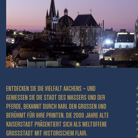
ENTDECKEN SIE DIE VIELFALT AACHENS – UND
GENIESSEN SIE DIE STADT DES WASSERS UND DER P
FERDE, BEKANNT DURCH KARL DEN GROSSEN UND BE
RÜHMT FÜR IHRE PRINTEN. DIE 2000 JAHRE ALTE KA
ISERSTADT PRÄSENTIERT SICH ALS WELTOFFENE GR
OSSSTADT MIT HISTORISCHEM FLAIR.