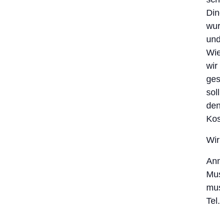
Din
wur
und
Wie
wir
ges
sol
de
Kos
Wir
An
Mu
mu
Tel