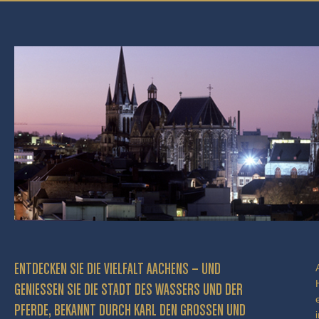
ENTDECKEN SIE DIE VIELFALT AACHENS – UND
GENIESSEN SIE DIE STADT DES WASSERS UND DER P
FERDE, BEKANNT DURCH KARL DEN GROSSEN UND BE