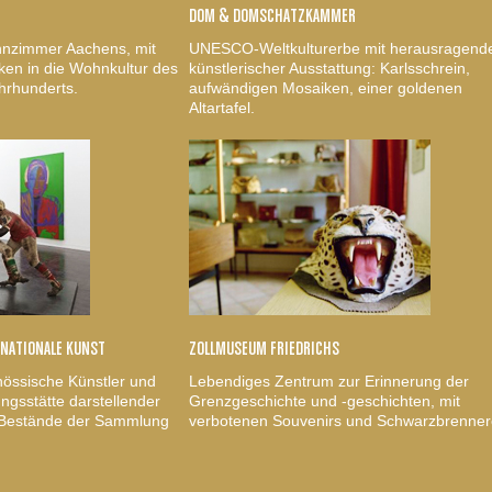
DOM & DOMSCHATZKAMMER
nzimmer Aachens, mit
UNESCO-Weltkulturerbe mit herausragend
ken in die Wohnkultur des
künstlerischer Ausstattung: Karlsschrein,
hrhunderts.
aufwändigen Mosaiken, einer goldenen
Altartafel.
RNATIONALE KUNST
ZOLLMUSEUM FRIEDRICHS
nössische Künstler und
Lebendiges Zentrum zur Erinnerung der
gsstätte darstellender
Grenzgeschichte und -geschichten, mit
, Bestände der Sammlung
verbotenen Souvenirs und Schwarzbrenner