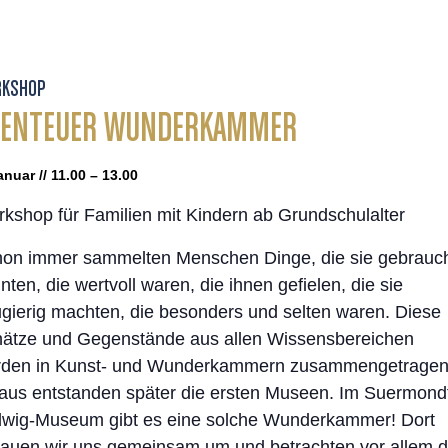
KSHOP
BENTEUER WUNDERKAMMER
anuar // 11.00 – 13.00
kshop für Familien mit Kindern ab Grundschulalter
on immer sammelten Menschen Dinge, die sie gebrauc
nten, die wertvoll waren, die ihnen gefielen, die sie
gierig machten, die besonders und selten waren. Diese
ätze und Gegenstände aus allen Wissensbereichen
den in Kunst- und Wunderkammern zusammengetragen
aus entstanden später die ersten Museen. Im Suermond
wig-Museum gibt es eine solche Wunderkammer! Dort
auen wir uns gemeinsam um und betrachten vor allem d