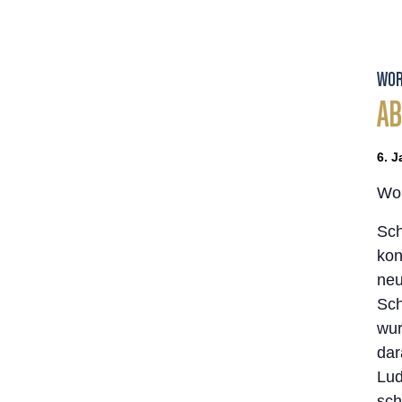
WOR
A
6. J
Wor
Sch
kon
neu
Sch
wur
dar
Lud
sch