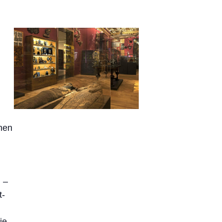
hen
 –
t-
ie