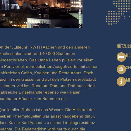
NÜTZLIC
An der „Eliteuni“ RWTH Aachen und den anderen
Hochschulen sind rund 40.000 Studenten
HO
eingeschrieben. Das junge Leben pulsiert vor allem
im Pontviertel, dem beliebten Ausgehviertel mit seinen
SE
zahlreichen Cafés, Kneipen und Restaurants. Doch
auch in den Gassen und auf den Plätzen der Altstadt
ME
ist immer viel los. Rund um Dom und Rathaus laden
zahlreiche Einzelhändler ebenso wie Filialen
namhafter Häuser zum Bummeln ein.
Quelle allen Ruhms ist das Wasser: Die Heilkraft der
heißen Thermalquellen war ausschlaggebend dafür,
dass Kaiser Karl Aachen zu seiner Lieblingsresidenz
machte. Die Badetradition wird heute durch die