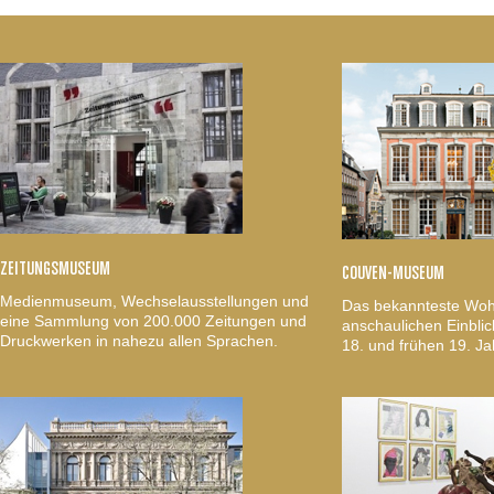
ZEITUNGSMUSEUM
COUVEN-MUSEUM
Medienmuseum, Wechselausstellungen und
Das bekannteste Woh
eine Sammlung von 200.000 Zeitungen und
anschaulichen Einblic
Druckwerken in nahezu allen Sprachen.
18. und frühen 19. Ja