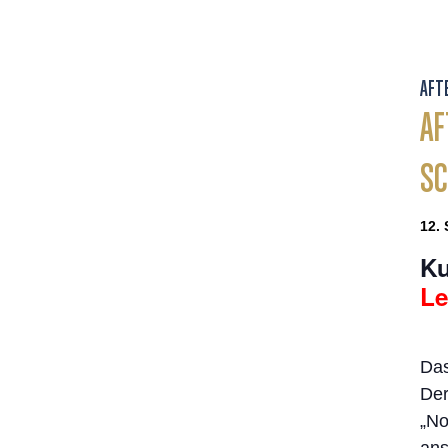
AFT
AF
SC
12. 
Ku
Le
Das
Der
„No