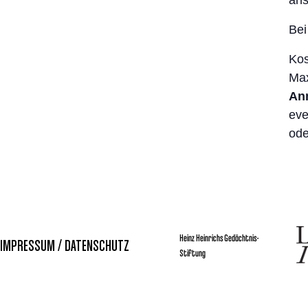
ans
Bei
Kos
Max
Anm
eve
ode
Heinz Heinrichs Gedächtnis-
IMPRESSUM / DATENSCHUTZ
Stiftung