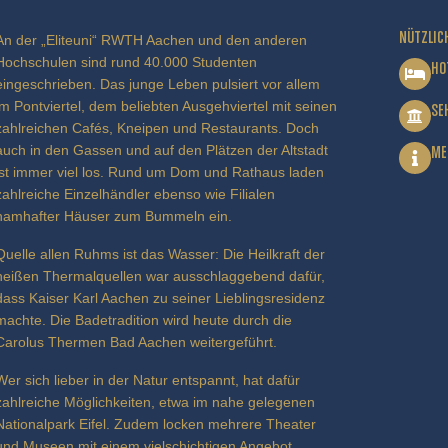
NÜTZLIC
An der „Eliteuni“ RWTH Aachen und den anderen
Hochschulen sind rund 40.000 Studenten
HO
eingeschrieben. Das junge Leben pulsiert vor allem
im Pontviertel, dem beliebten Ausgehviertel mit seinen
SE
zahlreichen Cafés, Kneipen und Restaurants. Doch
auch in den Gassen und auf den Plätzen der Altstadt
ME
ist immer viel los. Rund um Dom und Rathaus laden
zahlreiche Einzelhändler ebenso wie Filialen
namhafter Häuser zum Bummeln ein.
Quelle allen Ruhms ist das Wasser: Die Heilkraft der
heißen Thermalquellen war ausschlaggebend dafür,
dass Kaiser Karl Aachen zu seiner Lieblingsresidenz
machte. Die Badetradition wird heute durch die
Carolus Thermen Bad Aachen weitergeführt.
Wer sich lieber in der Natur entspannt, hat dafür
zahlreiche Möglichkeiten, etwa im nahe gelegenen
Nationalpark Eifel. Zudem locken mehrere Theater
und Museen mit einem vielschichtigen Angebot.