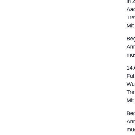
in 
Aac
Tre
Mit
Beg
Anm
mu
14.
Füh
Wu
Tre
Mit
Beg
Anm
mu