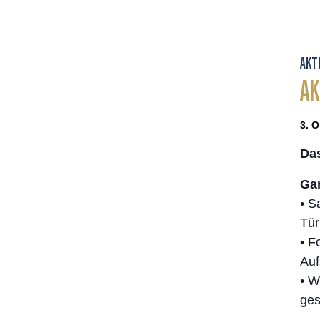
AKT
AK
3. O
Da
Gan
• S
Tür
• F
Auf
• W
ges