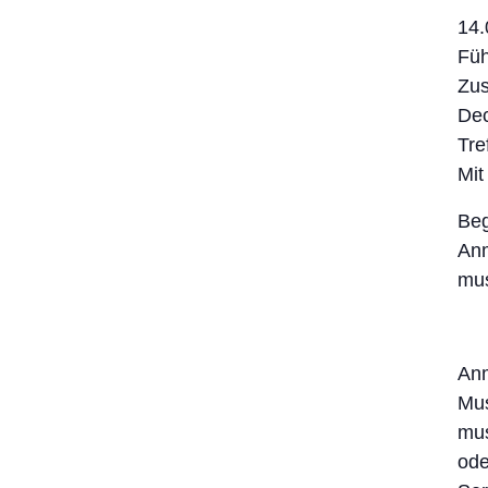
14.
Füh
Zus
Dec
Tre
Mit
Beg
Anm
mu
An
Mu
mu
ode