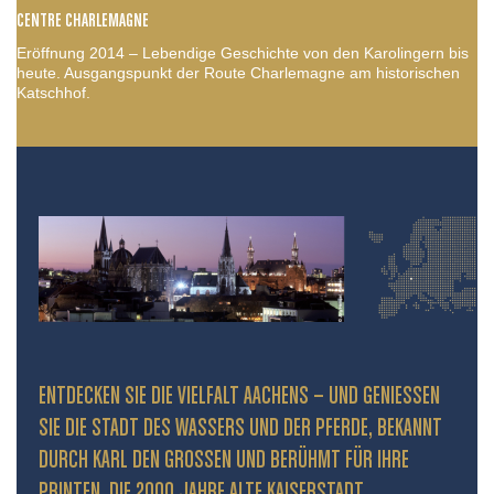
CENTRE CHARLEMAGNE
Eröffnung 2014 – Lebendige Geschichte von den Karolingern bis
heute. Ausgangspunkt der Route Charlemagne am historischen
Katschhof.
ENTDECKEN SIE DIE VIELFALT AACHENS – UND GENIESSEN S
IE DIE STADT DES WASSERS UND DER PFERDE, BEKANNT D
URCH KARL DEN GROSSEN UND BERÜHMT FÜR IHRE PR
INTEN. DIE 2000 JAHRE ALTE KAISERSTADT PR