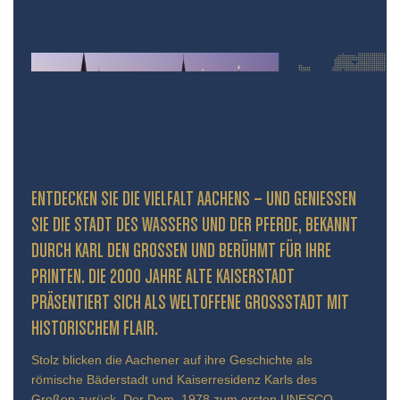
ENTDECKEN SIE DIE VIELFALT AACHENS – UND GENIESSEN S
IE DIE STADT DES WASSERS UND DER PFERDE, BEKANNT D
URCH KARL DEN GROSSEN UND BERÜHMT FÜR IHRE PR
INTEN. DIE 2000 JAHRE ALTE KAISERSTADT PR
ÄSENTIERT SICH ALS WELTOFFENE GROSSSTADT MIT HIS
TORISCHEM FLAIR.
Stolz blicken die Aachener auf ihre Geschichte als
römische Bäderstadt und Kaiserresidenz Karls des
Großen zurück. Der Dom, 1978 zum ersten UNESCO