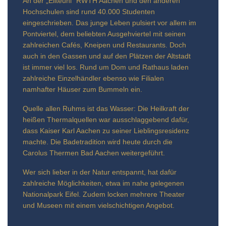
An der „Eliteuni“ RWTH Aachen und den anderen
Hochschulen sind rund 40.000 Studenten
eingeschrieben. Das junge Leben pulsiert vor allem im
Pontviertel, dem beliebten Ausgehviertel mit seinen
zahlreichen Cafés, Kneipen und Restaurants. Doch
auch in den Gassen und auf den Plätzen der Altstadt
ist immer viel los. Rund um Dom und Rathaus laden
zahlreiche Einzelhändler ebenso wie Filialen
namhafter Häuser zum Bummeln ein.
Quelle allen Ruhms ist das Wasser: Die Heilkraft der
heißen Thermalquellen war ausschlaggebend dafür,
dass Kaiser Karl Aachen zu seiner Lieblingsresidenz
machte. Die Badetradition wird heute durch die
Carolus Thermen Bad Aachen weitergeführt.
Wer sich lieber in der Natur entspannt, hat dafür
zahlreiche Möglichkeiten, etwa im nahe gelegenen
Nationalpark Eifel. Zudem locken mehrere Theater
und Museen mit einem vielschichtigen Angebot.