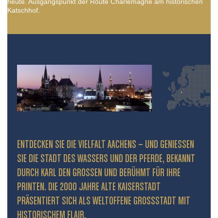
heute. Ausgangspunkt der Route Charlemagne am historischen
Katschhof.
ENTDECKEN SIE DIE VIELFALT AACHENS – UND GENIESSEN S
IE DIE STADT DES WASSERS UND DER PFERDE, BEKANNT D
URCH KARL DEN GROSSEN UND BERÜHMT FÜR IHRE PR
INTEN. DIE 2000 JAHRE ALTE KAISERSTADT PR
ÄSENTIERT SICH ALS WELTOFFENE GROSSSTADT MIT HIS
TORISCHEM FLAIR.