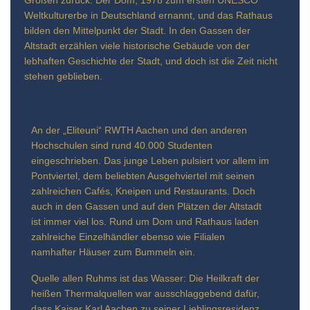
Großen zurück. Der Dom, 1978 zum ersten UNESCO
Weltkulturerbe in Deutschland ernannt, und das Rathaus
bilden den Mittelpunkt der Stadt. In den Gassen der
Altstadt erzählen viele historische Gebäude von der
lebhaften Geschichte der Stadt, und doch ist die Zeit nicht
stehen geblieben.
An der „Eliteuni“ RWTH Aachen und den anderen
Hochschulen sind rund 40.000 Studenten
eingeschrieben. Das junge Leben pulsiert vor allem im
Pontviertel, dem beliebten Ausgehviertel mit seinen
zahlreichen Cafés, Kneipen und Restaurants. Doch
auch in den Gassen und auf den Plätzen der Altstadt
ist immer viel los. Rund um Dom und Rathaus laden
zahlreiche Einzelhändler ebenso wie Filialen
namhafter Häuser zum Bummeln ein.
Quelle allen Ruhms ist das Wasser: Die Heilkraft der
heißen Thermalquellen war ausschlaggebend dafür,
dass Kaiser Karl Aachen zu seiner Lieblingsresidenz