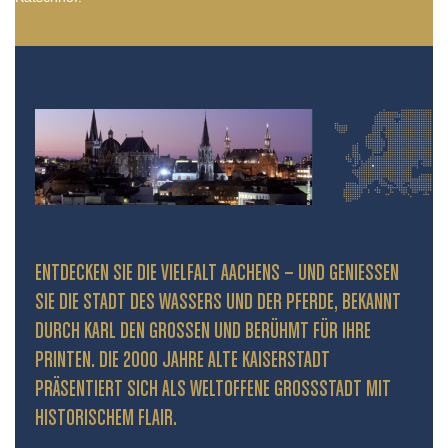
ENTDECKEN SIE DIE VIELFALT AACHENS – UND GENIESSEN S
IE DIE STADT DES WASSERS UND DER PFERDE, BEKANNT D
URCH KARL DEN GROSSEN UND BERÜHMT FÜR IHRE PR
INTEN. DIE 2000 JAHRE ALTE KAISERSTADT PR
ÄSENTIERT SICH ALS WELTOFFENE GROSSSTADT MIT HIS
TORISCHEM FLAIR.