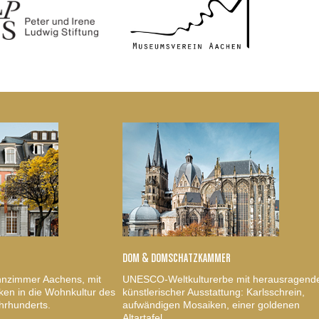
DOM & DOMSCHATZKAMMER
nzimmer Aachens, mit
UNESCO-Weltkulturerbe mit herausragend
ken in die Wohnkultur des
künstlerischer Ausstattung: Karlsschrein,
hrhunderts.
aufwändigen Mosaiken, einer goldenen
Altartafel.