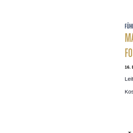
FÜH
MA
FO
16. 
Lei
Kos