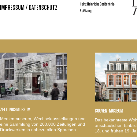
Heinz Heinrichs Gedächtnis-
IMPRESSUM / DATENSCHUTZ
Stiftung
ZEITUNGSMUSEUM
COUVEN-MUSEUM
Medienmuseum, Wechselausstellungen und
Das bekannteste Woh
eine Sammlung von 200.000 Zeitungen und
anschaulichen Einblic
Druckwerken in nahezu allen Sprachen.
18. und frühen 19. Ja