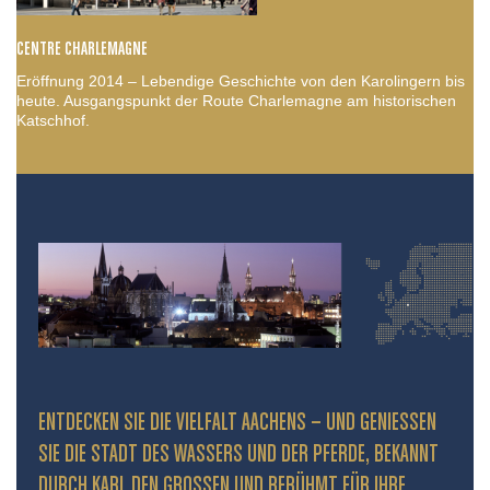
CENTRE CHARLEMAGNE
Eröffnung 2014 – Lebendige Geschichte von den Karolingern bis
heute. Ausgangspunkt der Route Charlemagne am historischen
Katschhof.
ENTDECKEN SIE DIE VIELFALT AACHENS – UND GENIESSEN S
IE DIE STADT DES WASSERS UND DER PFERDE, BEKANNT D
URCH KARL DEN GROSSEN UND BERÜHMT FÜR IHRE PR