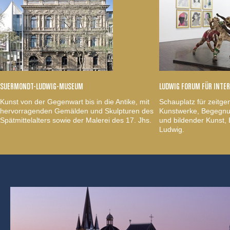
SUERMONDT-LUDWIG-MUSEUM
LUDWIG FORUM FÜR INTE
Kunst von der Gegenwart bis in die Antike, mit
Schauplatz für zeitge
hervorragenden Gemälden und Skulpturen des
Kunstwerke, Begegnun
Spätmittelalters sowie der Malerei des 17. Jhs.
und bildender Kunst
Ludwig.