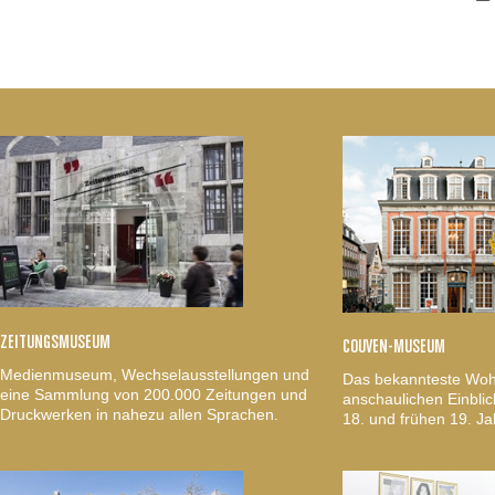
ZEITUNGSMUSEUM
COUVEN-MUSEUM
Medienmuseum, Wechselausstellungen und
Das bekannteste Woh
eine Sammlung von 200.000 Zeitungen und
anschaulichen Einblic
Druckwerken in nahezu allen Sprachen.
18. und frühen 19. Ja