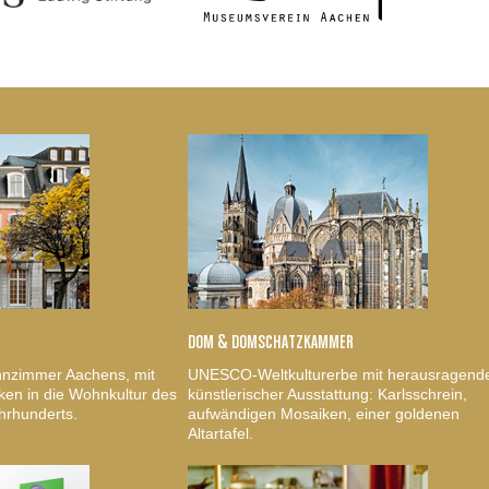
DOM & DOMSCHATZKAMMER
nzimmer Aachens, mit
UNESCO-Weltkulturerbe mit herausragend
ken in die Wohnkultur des
künstlerischer Ausstattung: Karlsschrein,
hrhunderts.
aufwändigen Mosaiken, einer goldenen
Altartafel.