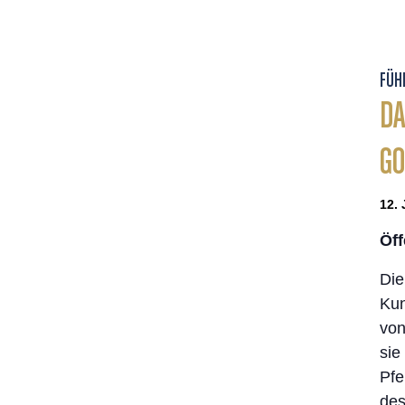
FÜH
DA
GO
12. 
Öff
Die
Kun
von
sie
Pfe
de