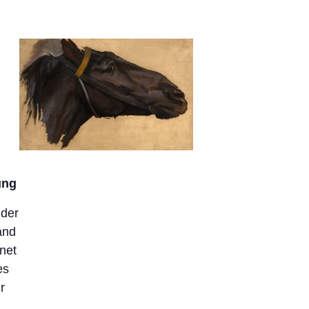
ung
 der
and
net
es
r