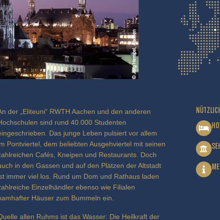
NÜTZLIC
An der „Eliteuni“ RWTH Aachen und den anderen
Hochschulen sind rund 40.000 Studenten
HO
eingeschrieben. Das junge Leben pulsiert vor allem
im Pontviertel, dem beliebten Ausgehviertel mit seinen
SE
zahlreichen Cafés, Kneipen und Restaurants. Doch
auch in den Gassen und auf den Plätzen der Altstadt
ME
ist immer viel los. Rund um Dom und Rathaus laden
zahlreiche Einzelhändler ebenso wie Filialen
namhafter Häuser zum Bummeln ein.
Quelle allen Ruhms ist das Wasser: Die Heilkraft der