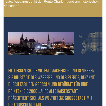
heute. Ausgangspunkt der Route Charlemagne am historischen
Katschhof.
ENTDECKEN SIE DIE VIELFALT AACHENS – UND GENIESSEN S
IE DIE STADT DES WASSERS UND DER PFERDE, BEKANNT D
URCH KARL DEN GROSSEN UND BERÜHMT FÜR IHRE PR
INTEN. DIE 2000 JAHRE ALTE KAISERSTADT PR
ÄSENTIERT SICH ALS WELTOFFENE GROSSSTADT MIT HIS
TORISCHEM FLAIR.