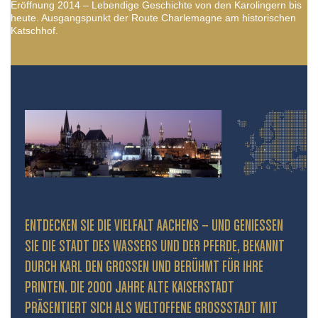
Eröffnung 2014 – Lebendige Geschichte von den Karolingern bis
heute. Ausgangspunkt der Route Charlemagne am historischen
Katschhof.
ENTDECKEN SIE DIE VIELFALT AACHENS – UND GENIESSEN S
IE DIE STADT DES WASSERS UND DER PFERDE, BEKANNT D
URCH KARL DEN GROSSEN UND BERÜHMT FÜR IHRE PR
INTEN. DIE 2000 JAHRE ALTE KAISERSTADT PR
ÄSENTIERT SICH ALS WELTOFFENE GROSSSTADT MIT HIS