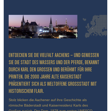
ENTDECKEN SIE DIE VIELFALT AACHENS – UND GENIESSEN S
IE DIE STADT DES WASSERS UND DER PFERDE, BEKANNT D
URCH KARL DEN GROSSEN UND BERÜHMT FÜR IHRE PR
INTEN. DIE 2000 JAHRE ALTE KAISERSTADT PR
ÄSENTIERT SICH ALS WELTOFFENE GROSSSTADT MIT HIS
TORISCHEM FLAIR.
Stolz blicken die Aachener auf ihre Geschichte als
römische Bäderstadt und Kaiserresidenz Karls des
Großen zurück. Der Dom, 1978 zum ersten UNESCO