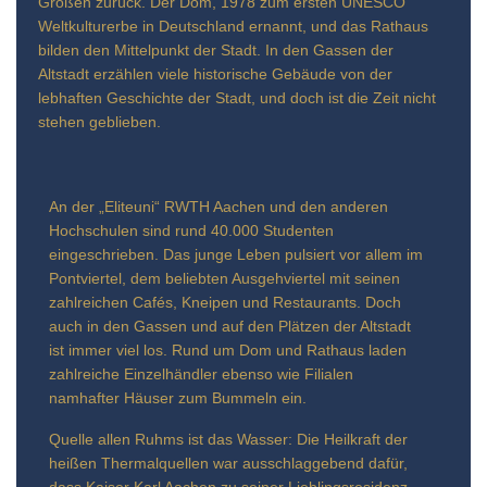
Großen zurück. Der Dom, 1978 zum ersten UNESCO
Weltkulturerbe in Deutschland ernannt, und das Rathaus
bilden den Mittelpunkt der Stadt. In den Gassen der
Altstadt erzählen viele historische Gebäude von der
lebhaften Geschichte der Stadt, und doch ist die Zeit nicht
stehen geblieben.
An der „Eliteuni“ RWTH Aachen und den anderen
Hochschulen sind rund 40.000 Studenten
eingeschrieben. Das junge Leben pulsiert vor allem im
Pontviertel, dem beliebten Ausgehviertel mit seinen
zahlreichen Cafés, Kneipen und Restaurants. Doch
auch in den Gassen und auf den Plätzen der Altstadt
ist immer viel los. Rund um Dom und Rathaus laden
zahlreiche Einzelhändler ebenso wie Filialen
namhafter Häuser zum Bummeln ein.
Quelle allen Ruhms ist das Wasser: Die Heilkraft der
heißen Thermalquellen war ausschlaggebend dafür,