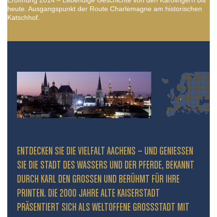
Eröffnung 2014 – Lebendige Geschichte von den Karolingern bis
heute. Ausgangspunkt der Route Charlemagne am historischen
Katschhof.
ENTDECKEN SIE DIE VIELFALT AACHENS – UND GENIESSEN S
IE DIE STADT DES WASSERS UND DER PFERDE, BEKANNT D
URCH KARL DEN GROSSEN UND BERÜHMT FÜR IHRE PR
INTEN. DIE 2000 JAHRE ALTE KAISERSTADT PR
ÄSENTIERT SICH ALS WELTOFFENE GROSSSTADT MIT HIS