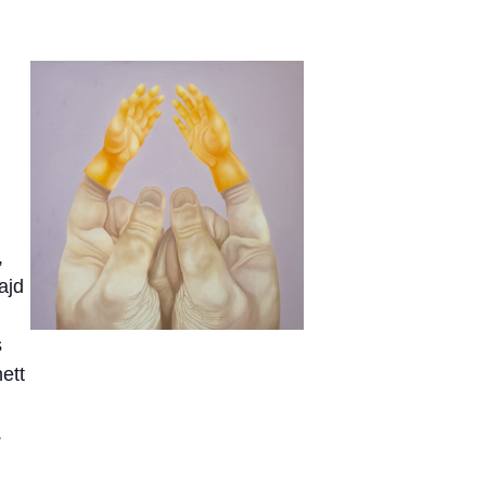
,
ajd
s
ett
.