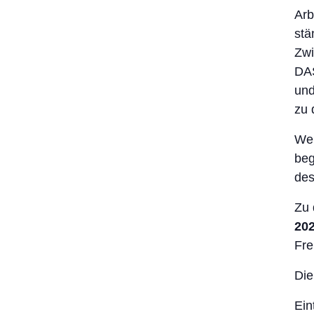
Arb
stä
Zwi
DAS
und
zu 
Wer
beg
des
Zu 
202
Fre
Die
Ein