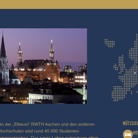
NÜTZLIC
An der „Eliteuni“ RWTH Aachen und den anderen
Hochschulen sind rund 40.000 Studenten
HO
eingeschrieben. Das junge Leben pulsiert vor allem