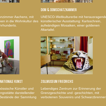
DOM & DOMSCHATZKAMMER
nzimmer Aachens, mit
UNESCO-Weltkulturerbe mit herausragend
ken in die Wohnkultur des
künstlerischer Ausstattung: Karlsschrein,
hrhunderts.
aufwändigen Mosaiken, einer goldenen
Altartafel.
RNATIONALE KUNST
ZOLLMUSEUM FRIEDRICHS
nössische Künstler und
Lebendiges Zentrum zur Erinnerung der
gsstätte darstellender
Grenzgeschichte und -geschichten, mit
, Bestände der Sammlung
verbotenen Souvenirs und Schwarzbrenner