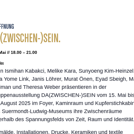
FFNUNG
(ZWISCHEN-)SEIN.
Mai // 18.00 – 21.00
los
in Ismihan Kabakci, Melike Kara, Sunyoeng Kim-Heinzel
a Yome Link, Janis Löhrer, Murat Önen, Eyad Sbeigh, M
iman und Theresa Weber präsentieren in der
ppenausstellung DA(ZWISCHEN-)SEIN vom 15. Mai bi
 August 2025 im Foyer, Kaminraum und Kupferstichkabin
 Suermondt-Ludwig-Museums ihre Zwischenräume
erhalb des Spannungsfelds von Zeit, Raum und Identität
älde, Installationen, Drucke, Keramiken und textile