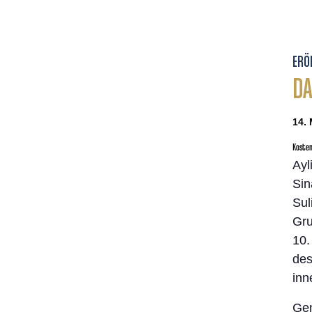
ERÖ
DA
14. 
Kosten
Ayl
Sin
Sul
Gru
10.
des
inn
Gem