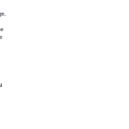
ge,
he
e
i