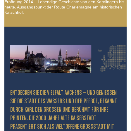
Eröffnung 2014 – Lebendige Geschichte von den Karolingern bis
heute. Ausgangspunkt der Route Charlemagne am historischen
Katschhof.
ENTDECKEN SIE DIE VIELFALT AACHENS – UND GENIESSEN S
IE DIE STADT DES WASSERS UND DER PFERDE, BEKANNT D
URCH KARL DEN GROSSEN UND BERÜHMT FÜR IHRE PR
INTEN. DIE 2000 JAHRE ALTE KAISERSTADT PR
ÄSENTIERT SICH ALS WELTOFFENE GROSSSTADT MIT HIS