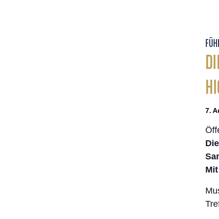
FÜH
DI
HI
7. A
Öff
Die
Sa
Mit
Mus
Tre