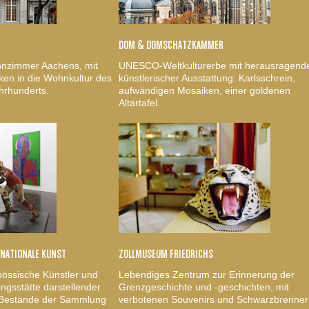
DOM & DOMSCHATZKAMMER
nzimmer Aachens, mit
UNESCO-Weltkulturerbe mit herausragend
ken in die Wohnkultur des
künstlerischer Ausstattung: Karlsschrein,
hrhunderts.
aufwändigen Mosaiken, einer goldenen
Altartafel.
RNATIONALE KUNST
ZOLLMUSEUM FRIEDRICHS
nössische Künstler und
Lebendiges Zentrum zur Erinnerung der
gsstätte darstellender
Grenzgeschichte und -geschichten, mit
, Bestände der Sammlung
verbotenen Souvenirs und Schwarzbrenner