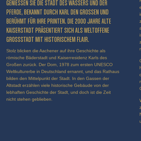
GENIESSEN SIE DIE STADT DES WASSERS UND DER P
FERDE, BEKANNT DURCH KARL DEN GROSSEN UND BE
RÜHMT FÜR IHRE PRINTEN. DIE 2000 JAHRE ALTE KA
ISERSTADT PRÄSENTIERT SICH ALS WELTOFFENE GR
OSSSTADT MIT HISTORISCHEM FLAIR.
Stolz blicken die Aachener auf ihre Geschichte als
römische Bäderstadt und Kaiserresidenz Karls des
Großen zurück. Der Dom, 1978 zum ersten UNESCO
Weltkulturerbe in Deutschland ernannt, und das Rathaus
bilden den Mittelpunkt der Stadt. In den Gassen der
Altstadt erzählen viele historische Gebäude von der
lebhaften Geschichte der Stadt, und doch ist die Zeit
nicht stehen geblieben.