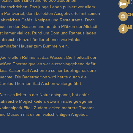
Hochschulen sind rund 40.000 Studenten
HO
eingeschrieben. Das junge Leben pulsiert vor allem
im Pontviertel, dem beliebten Ausgehviertel mit seinen
SE
zahlreichen Cafés, Kneipen und Restaurants. Doch
auch in den Gassen und auf den Plätzen der Altstadt
ME
ist immer viel los. Rund um Dom und Rathaus laden
zahlreiche Einzelhändler ebenso wie Filialen
namhafter Häuser zum Bummeln ein.
Quelle allen Ruhms ist das Wasser: Die Heilkraft der
heißen Thermalquellen war ausschlaggebend dafür,
dass Kaiser Karl Aachen zu seiner Lieblingsresidenz
machte. Die Badetradition wird heute durch die
Carolus Thermen Bad Aachen weitergeführt.
Wer sich lieber in der Natur entspannt, hat dafür
zahlreiche Möglichkeiten, etwa im nahe gelegenen
Nationalpark Eifel. Zudem locken mehrere Theater
und Museen mit einem vielschichtigen Angebot.