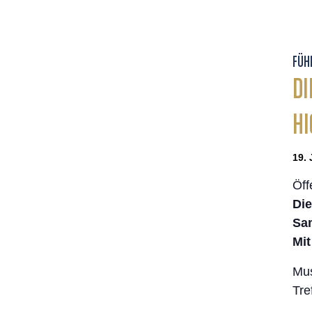
FÜH
DI
HI
19. 
Öff
Die
Sa
Mit
Mus
Tre