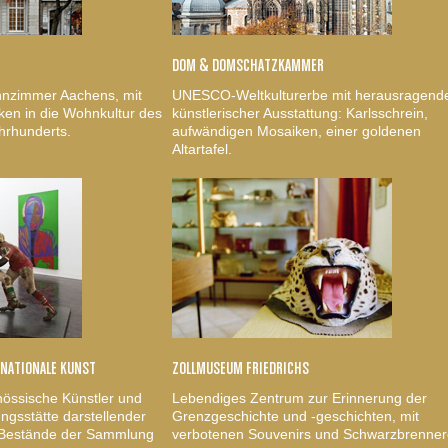
DOM & DOMSCHATZKAMMER
nzimmer Aachens, mit
UNESCO-Weltkulturerbe mit herausragend
ken in die Wohnkultur des
künstlerischer Ausstattung: Karlsschrein,
hrhunderts.
aufwändigen Mosaiken, einer goldenen
Altartafel.
RNATIONALE KUNST
ZOLLMUSEUM FRIEDRICHS
nössische Künstler und
Lebendiges Zentrum zur Erinnerung der
gsstätte darstellender
Grenzgeschichte und -geschichten, mit
, Bestände der Sammlung
verbotenen Souvenirs und Schwarzbrenner