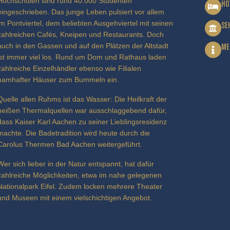
Hochschulen sind rund 40.000 Studenten
HO
eingeschrieben. Das junge Leben pulsiert vor allem
im Pontviertel, dem beliebten Ausgehviertel mit seinen
SE
zahlreichen Cafés, Kneipen und Restaurants. Doch
auch in den Gassen und auf den Plätzen der Altstadt
ME
ist immer viel los. Rund um Dom und Rathaus laden
zahlreiche Einzelhändler ebenso wie Filialen
namhafter Häuser zum Bummeln ein.
Quelle allen Ruhms ist das Wasser: Die Heilkraft der
heißen Thermalquellen war ausschlaggebend dafür,
dass Kaiser Karl Aachen zu seiner Lieblingsresidenz
machte. Die Badetradition wird heute durch die
Carolus Thermen Bad Aachen weitergeführt.
Wer sich lieber in der Natur entspannt, hat dafür
zahlreiche Möglichkeiten, etwa im nahe gelegenen
Nationalpark Eifel. Zudem locken mehrere Theater
und Museen mit einem vielschichtigen Angebot.