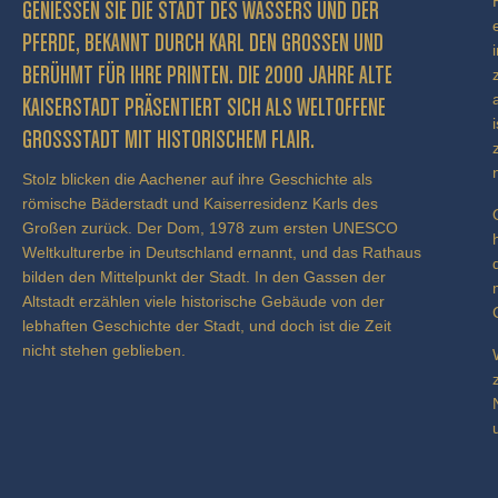
GENIESSEN SIE DIE STADT DES WASSERS UND DER P
FERDE, BEKANNT DURCH KARL DEN GROSSEN UND BE
RÜHMT FÜR IHRE PRINTEN. DIE 2000 JAHRE ALTE KA
ISERSTADT PRÄSENTIERT SICH ALS WELTOFFENE GR
OSSSTADT MIT HISTORISCHEM FLAIR.
Stolz blicken die Aachener auf ihre Geschichte als
römische Bäderstadt und Kaiserresidenz Karls des
Großen zurück. Der Dom, 1978 zum ersten UNESCO
Weltkulturerbe in Deutschland ernannt, und das Rathaus
bilden den Mittelpunkt der Stadt. In den Gassen der
Altstadt erzählen viele historische Gebäude von der
lebhaften Geschichte der Stadt, und doch ist die Zeit
nicht stehen geblieben.