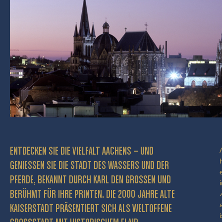
ENTDECKEN SIE DIE VIELFALT AACHENS – UND
GENIESSEN SIE DIE STADT DES WASSERS UND DER P
FERDE, BEKANNT DURCH KARL DEN GROSSEN UND BE
RÜHMT FÜR IHRE PRINTEN. DIE 2000 JAHRE ALTE KA
ISERSTADT PRÄSENTIERT SICH ALS WELTOFFENE GR