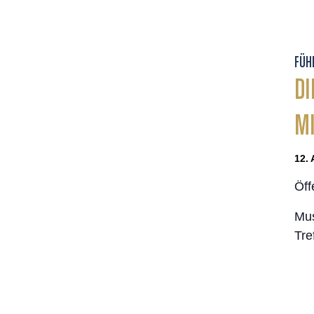
FÜH
DI
MI
12. 
Öff
Mus
Tre