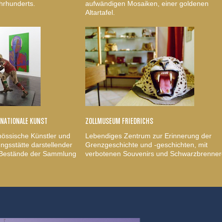
hrhunderts.
aufwändigen Mosaiken, einer goldenen
Altartafel.
RNATIONALE KUNST
ZOLLMUSEUM FRIEDRICHS
nössische Künstler und
Lebendiges Zentrum zur Erinnerung der
gsstätte darstellender
Grenzgeschichte und -geschichten, mit
, Bestände der Sammlung
verbotenen Souvenirs und Schwarzbrenner