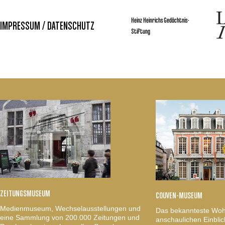
Heinz Heinrichs Gedächtnis-
IMPRESSUM / DATENSCHUTZ
Stiftung
ZEITUNGSMUSEUM
COUVEN-MUSEUM
Medienmuseum, Wechselausstellungen und
Das bekannteste Woh
eine Sammlung von 200.000 Zeitungen und
anschaulichen Einblic