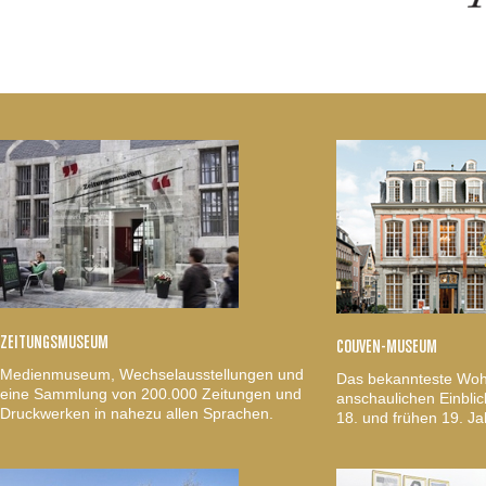
ZEITUNGSMUSEUM
COUVEN-MUSEUM
Medienmuseum, Wechselausstellungen und
Das bekannteste Woh
eine Sammlung von 200.000 Zeitungen und
anschaulichen Einblic
Druckwerken in nahezu allen Sprachen.
18. und frühen 19. Ja