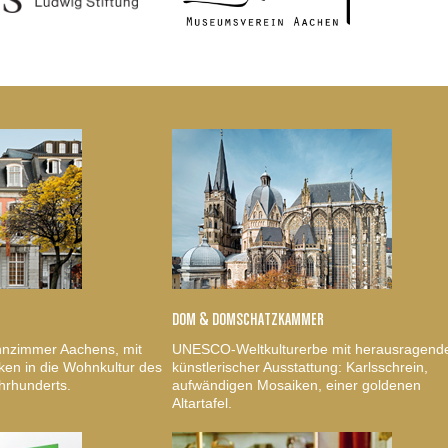
DOM & DOMSCHATZKAMMER
nzimmer Aachens, mit
UNESCO-Weltkulturerbe mit herausragend
ken in die Wohnkultur des
künstlerischer Ausstattung: Karlsschrein,
hrhunderts.
aufwändigen Mosaiken, einer goldenen
Altartafel.