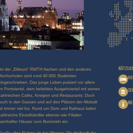
NÜTZLIC
An der „Eliteuni“ RWTH Aachen und den anderen
Hochschulen sind rund 40.000 Studenten
HO
eingeschrieben. Das junge Leben pulsiert vor allem
im Pontviertel, dem beliebten Ausgehviertel mit seinen
SE
zahlreichen Cafés, Kneipen und Restaurants. Doch
auch in den Gassen und auf den Plätzen der Altstadt
ME
ist immer viel los. Rund um Dom und Rathaus laden
zahlreiche Einzelhändler ebenso wie Filialen
namhafter Häuser zum Bummeln ein.
Quelle allen Ruhms ist das Wasser: Die Heilkraft der