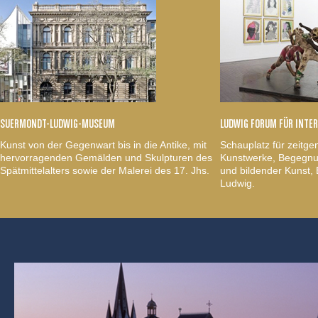
SUERMONDT-LUDWIG-MUSEUM
LUDWIG FORUM FÜR INTE
Kunst von der Gegenwart bis in die Antike, mit
Schauplatz für zeitge
hervorragenden Gemälden und Skulpturen des
Kunstwerke, Begegnun
Spätmittelalters sowie der Malerei des 17. Jhs.
und bildender Kunst
Ludwig.