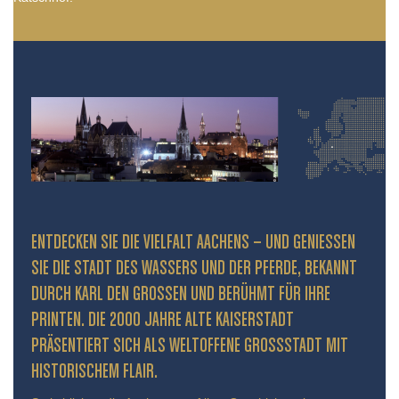
ENTDECKEN SIE DIE VIELFALT AACHENS – UND GENIESSEN S
IE DIE STADT DES WASSERS UND DER PFERDE, BEKANNT D
URCH KARL DEN GROSSEN UND BERÜHMT FÜR IHRE PR
INTEN. DIE 2000 JAHRE ALTE KAISERSTADT PR
ÄSENTIERT SICH ALS WELTOFFENE GROSSSTADT MIT HIS
TORISCHEM FLAIR.