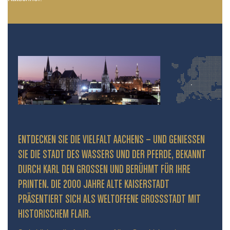
ENTDECKEN SIE DIE VIELFALT AACHENS – UND GENIESSEN S
IE DIE STADT DES WASSERS UND DER PFERDE, BEKANNT D
URCH KARL DEN GROSSEN UND BERÜHMT FÜR IHRE PR
INTEN. DIE 2000 JAHRE ALTE KAISERSTADT PR
ÄSENTIERT SICH ALS WELTOFFENE GROSSSTADT MIT HIS
TORISCHEM FLAIR.