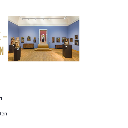
 –
EN
n
ten