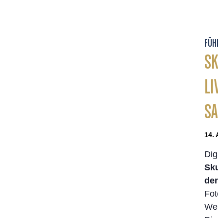
FÜH
SK
LI
S
14. 
Dig
Sku
der
Fot
Wer