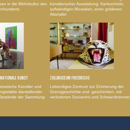
ken in die Wohnkultur des
künstlerischer Ausstattung: Karlsschrein,
hrhunderts.
aufwändigen Mosaiken, einer goldenen
Altartafel.
RNATIONALE KUNST
ZOLLMUSEUM FRIEDRICHS
nössische Künstler und
Lebendiges Zentrum zur Erinnerung der
gsstätte darstellender
Grenzgeschichte und -geschichten, mit
, Bestände der Sammlung
verbotenen Souvenirs und Schwarzbrenner