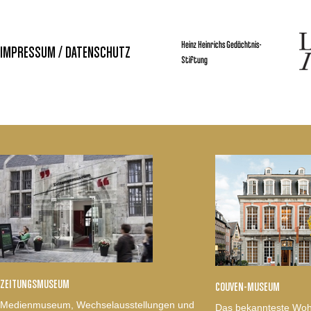
Heinz Heinrichs Gedächtnis-
IMPRESSUM / DATENSCHUTZ
Stiftung
ZEITUNGSMUSEUM
COUVEN-MUSEUM
Medienmuseum, Wechselausstellungen und
Das bekannteste Woh