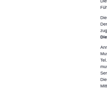
Die
Füh
Die
Der
zug
Die
Anm
Mu
Tel
mu
Ser
Die
Mit