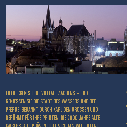
ENTDECKEN SIE DIE VIELFALT AACHENS – UND
GENIESSEN SIE DIE STADT DES WASSERS UND DER P
FERDE, BEKANNT DURCH KARL DEN GROSSEN UND BE
RÜHMT FÜR IHRE PRINTEN. DIE 2000 JAHRE ALTE KA
ISERSTADT PRÄSENTIERT SICH ALS WELTOFFENE GR