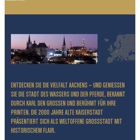
ENTDECKEN SIE DIE VIELFALT AACHENS – UND GENIESSEN S
IE DIE STADT DES WASSERS UND DER PFERDE, BEKANNT D
URCH KARL DEN GROSSEN UND BERÜHMT FÜR IHRE PR
INTEN. DIE 2000 JAHRE ALTE KAISERSTADT PR
ÄSENTIERT SICH ALS WELTOFFENE GROSSSTADT MIT HIS
TORISCHEM FLAIR.