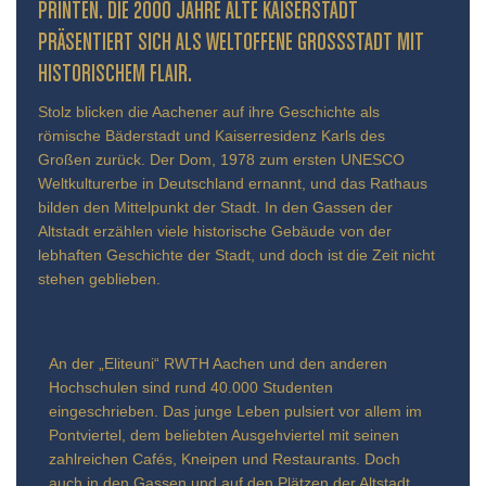
INTEN. DIE 2000 JAHRE ALTE KAISERSTADT PR
ÄSENTIERT SICH ALS WELTOFFENE GROSSSTADT MIT HIS
TORISCHEM FLAIR.
Stolz blicken die Aachener auf ihre Geschichte als
römische Bäderstadt und Kaiserresidenz Karls des
Großen zurück. Der Dom, 1978 zum ersten UNESCO
Weltkulturerbe in Deutschland ernannt, und das Rathaus
bilden den Mittelpunkt der Stadt. In den Gassen der
Altstadt erzählen viele historische Gebäude von der
lebhaften Geschichte der Stadt, und doch ist die Zeit nicht
stehen geblieben.
An der „Eliteuni“ RWTH Aachen und den anderen
Hochschulen sind rund 40.000 Studenten
eingeschrieben. Das junge Leben pulsiert vor allem im
Pontviertel, dem beliebten Ausgehviertel mit seinen
zahlreichen Cafés, Kneipen und Restaurants. Doch
auch in den Gassen und auf den Plätzen der Altstadt