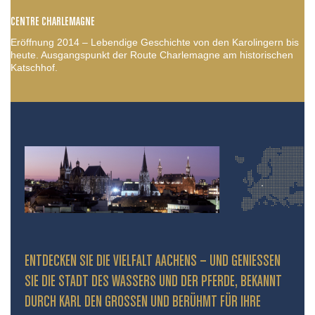
CENTRE CHARLEMAGNE
Eröffnung 2014 – Lebendige Geschichte von den Karolingern bis
heute. Ausgangspunkt der Route Charlemagne am historischen
Katschhof.
ENTDECKEN SIE DIE VIELFALT AACHENS – UND GENIESSEN S
IE DIE STADT DES WASSERS UND DER PFERDE, BEKANNT D
URCH KARL DEN GROSSEN UND BERÜHMT FÜR IHRE PR