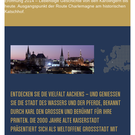
Eröffnung 2014 – Lebendige Geschichte von den Karolingern bis
heute. Ausgangspunkt der Route Charlemagne am historischen
Katschhof.
ENTDECKEN SIE DIE VIELFALT AACHENS – UND GENIESSEN S
IE DIE STADT DES WASSERS UND DER PFERDE, BEKANNT D
URCH KARL DEN GROSSEN UND BERÜHMT FÜR IHRE PR
INTEN. DIE 2000 JAHRE ALTE KAISERSTADT PR
ÄSENTIERT SICH ALS WELTOFFENE GROSSSTADT MIT HIS