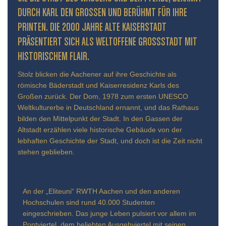
URCH KARL DEN GROSSEN UND BERÜHMT FÜR IHRE PR
INTEN. DIE 2000 JAHRE ALTE KAISERSTADT PR
ÄSENTIERT SICH ALS WELTOFFENE GROSSSTADT MIT HIS
TORISCHEM FLAIR.
Stolz blicken die Aachener auf ihre Geschichte als
römische Bäderstadt und Kaiserresidenz Karls des
Großen zurück. Der Dom, 1978 zum ersten UNESCO
Weltkulturerbe in Deutschland ernannt, und das Rathaus
bilden den Mittelpunkt der Stadt. In den Gassen der
Altstadt erzählen viele historische Gebäude von der
lebhaften Geschichte der Stadt, und doch ist die Zeit nicht
stehen geblieben.
An der „Eliteuni“ RWTH Aachen und den anderen
Hochschulen sind rund 40.000 Studenten
eingeschrieben. Das junge Leben pulsiert vor allem im
Pontviertel, dem beliebten Ausgehviertel mit seinen