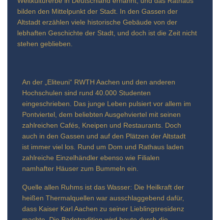
Weltkulturerbe in Deutschland ernannt, und das Rathaus
bilden den Mittelpunkt der Stadt. In den Gassen der
Altstadt erzählen viele historische Gebäude von der
lebhaften Geschichte der Stadt, und doch ist die Zeit nicht
stehen geblieben.
An der „Eliteuni“ RWTH Aachen und den anderen
Hochschulen sind rund 40.000 Studenten
eingeschrieben. Das junge Leben pulsiert vor allem im
Pontviertel, dem beliebten Ausgehviertel mit seinen
zahlreichen Cafés, Kneipen und Restaurants. Doch
auch in den Gassen und auf den Plätzen der Altstadt
ist immer viel los. Rund um Dom und Rathaus laden
zahlreiche Einzelhändler ebenso wie Filialen
namhafter Häuser zum Bummeln ein.
Quelle allen Ruhms ist das Wasser: Die Heilkraft der
heißen Thermalquellen war ausschlaggebend dafür,
dass Kaiser Karl Aachen zu seiner Lieblingsresidenz
machte. Die Badetradition wird heute durch die