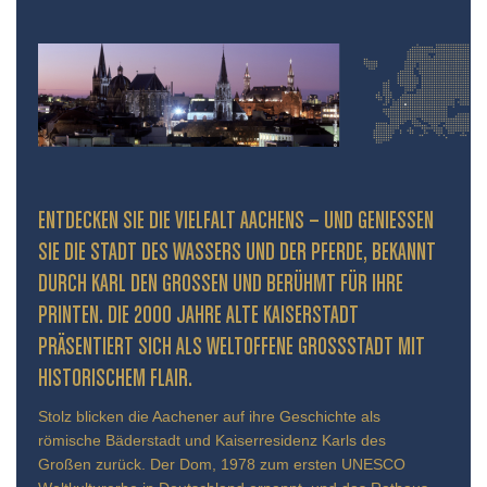
ENTDECKEN SIE DIE VIELFALT AACHENS – UND GENIESSEN S
IE DIE STADT DES WASSERS UND DER PFERDE, BEKANNT D
URCH KARL DEN GROSSEN UND BERÜHMT FÜR IHRE PR
INTEN. DIE 2000 JAHRE ALTE KAISERSTADT PR
ÄSENTIERT SICH ALS WELTOFFENE GROSSSTADT MIT HIS
TORISCHEM FLAIR.
Stolz blicken die Aachener auf ihre Geschichte als
römische Bäderstadt und Kaiserresidenz Karls des
Großen zurück. Der Dom, 1978 zum ersten UNESCO