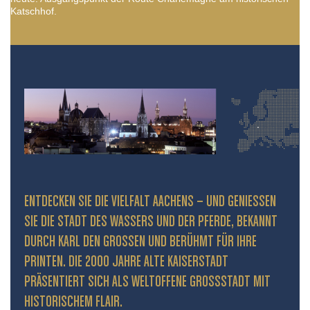
Katschhof.
ENTDECKEN SIE DIE VIELFALT AACHENS – UND GENIESSEN S
IE DIE STADT DES WASSERS UND DER PFERDE, BEKANNT D
URCH KARL DEN GROSSEN UND BERÜHMT FÜR IHRE PR
INTEN. DIE 2000 JAHRE ALTE KAISERSTADT PR
ÄSENTIERT SICH ALS WELTOFFENE GROSSSTADT MIT HIS
TORISCHEM FLAIR.