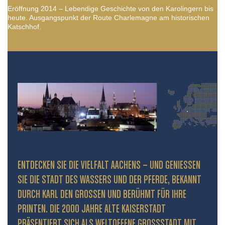
Eröffnung 2014 – Lebendige Geschichte von den Karolingern bis
heute. Ausgangspunkt der Route Charlemagne am historischen
Katschhof.
ENTDECKEN SIE DIE VIELFALT AACHENS – UND GENIESSEN S
IE DIE STADT DES WASSERS UND DER PFERDE, BEKANNT D
URCH KARL DEN GROSSEN UND BERÜHMT FÜR IHRE PR
INTEN. DIE 2000 JAHRE ALTE KAISERSTADT PR
ÄSENTIERT SICH ALS WELTOFFENE GROSSSTADT MIT HIS