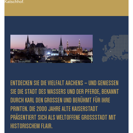
Katschhof.
ENTDECKEN SIE DIE VIELFALT AACHENS – UND GENIESSEN S
IE DIE STADT DES WASSERS UND DER PFERDE, BEKANNT D
URCH KARL DEN GROSSEN UND BERÜHMT FÜR IHRE PR
INTEN. DIE 2000 JAHRE ALTE KAISERSTADT PR
ÄSENTIERT SICH ALS WELTOFFENE GROSSSTADT MIT HIS
TORISCHEM FLAIR.