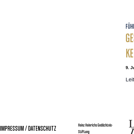
FÜH
GE
K
9. J
Lei
Heinz Heinrichs Gedächtnis-
IMPRESSUM / DATENSCHUTZ
Stiftung