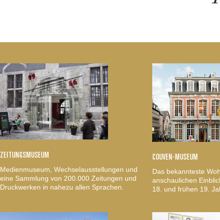
ZEITUNGSMUSEUM
COUVEN-MUSEUM
Medienmuseum, Wechselausstellungen und
Das bekannteste Woh
eine Sammlung von 200.000 Zeitungen und
anschaulichen Einblic
Druckwerken in nahezu allen Sprachen.
18. und frühen 19. Ja