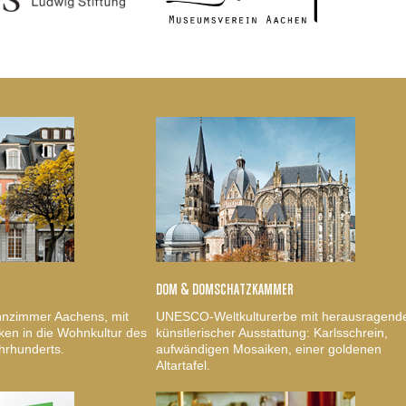
DOM & DOMSCHATZKAMMER
nzimmer Aachens, mit
UNESCO-Weltkulturerbe mit herausragend
ken in die Wohnkultur des
künstlerischer Ausstattung: Karlsschrein,
hrhunderts.
aufwändigen Mosaiken, einer goldenen
Altartafel.