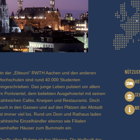
NÜTZLIC
An der „Eliteuni“ RWTH Aachen und den anderen
Hochschulen sind rund 40.000 Studenten
HO
eingeschrieben. Das junge Leben pulsiert vor allem
im Pontviertel, dem beliebten Ausgehviertel mit seinen
SE
zahlreichen Cafés, Kneipen und Restaurants. Doch
auch in den Gassen und auf den Plätzen der Altstadt
ME
ist immer viel los. Rund um Dom und Rathaus laden
zahlreiche Einzelhändler ebenso wie Filialen
namhafter Häuser zum Bummeln ein.
Quelle allen Ruhms ist das Wasser: Die Heilkraft der