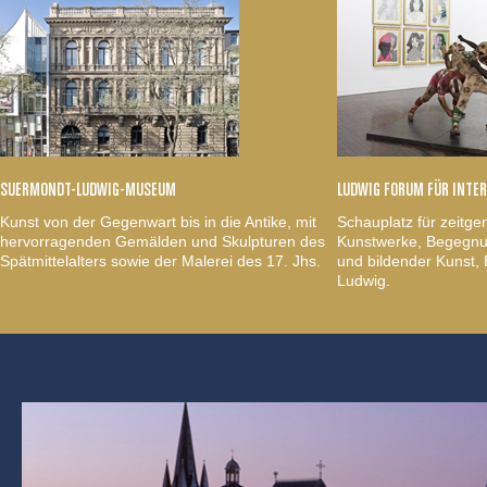
SUERMONDT-LUDWIG-MUSEUM
LUDWIG FORUM FÜR INTE
Kunst von der Gegenwart bis in die Antike, mit
Schauplatz für zeitge
hervorragenden Gemälden und Skulpturen des
Kunstwerke, Begegnun
Spätmittelalters sowie der Malerei des 17. Jhs.
und bildender Kunst
Ludwig.