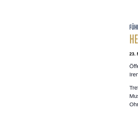
FÜH
HE
23. 
Öff
Ire
Tre
Mus
Oh