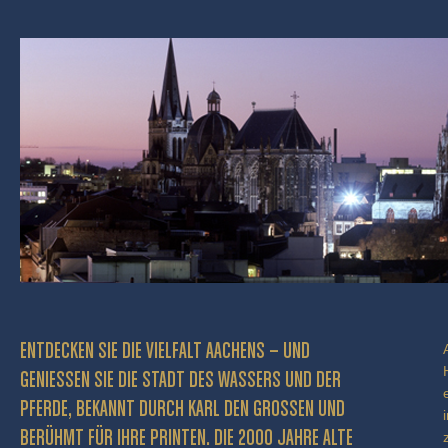
ENTDECKEN SIE DIE VIELFALT AACHENS – UND
GENIESSEN SIE DIE STADT DES WASSERS UND DER P
FERDE, BEKANNT DURCH KARL DEN GROSSEN UND BE
RÜHMT FÜR IHRE PRINTEN. DIE 2000 JAHRE ALTE KA