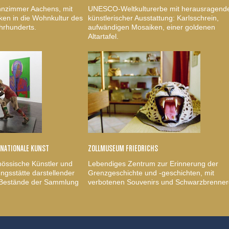
nzimmer Aachens, mit
UNESCO-Weltkulturerbe mit herausragend
ken in die Wohnkultur des
künstlerischer Ausstattung: Karlsschrein,
hrhunderts.
aufwändigen Mosaiken, einer goldenen
Altartafel.
RNATIONALE KUNST
ZOLLMUSEUM FRIEDRICHS
nössische Künstler und
Lebendiges Zentrum zur Erinnerung der
gsstätte darstellender
Grenzgeschichte und -geschichten, mit
, Bestände der Sammlung
verbotenen Souvenirs und Schwarzbrenner