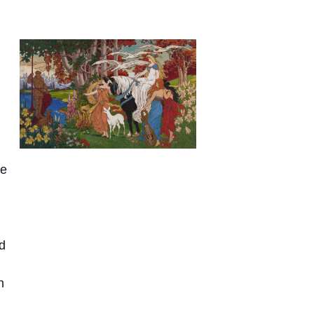
ie
nd
n