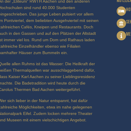
NÜTZLIC
An der „Eliteuni“ RWTH Aachen und den anderen
Hochschulen sind rund 40.000 Studenten
HO
eingeschrieben. Das junge Leben pulsiert vor allem
im Pontviertel, dem beliebten Ausgehviertel mit seinen
SE
zahlreichen Cafés, Kneipen und Restaurants. Doch
auch in den Gassen und auf den Plätzen der Altstadt
ME
ist immer viel los. Rund um Dom und Rathaus laden
zahlreiche Einzelhändler ebenso wie Filialen
namhafter Häuser zum Bummeln ein.
Quelle allen Ruhms ist das Wasser: Die Heilkraft der
heißen Thermalquellen war ausschlaggebend dafür,
dass Kaiser Karl Aachen zu seiner Lieblingsresidenz
machte. Die Badetradition wird heute durch die
Carolus Thermen Bad Aachen weitergeführt.
Wer sich lieber in der Natur entspannt, hat dafür
zahlreiche Möglichkeiten, etwa im nahe gelegenen
Nationalpark Eifel. Zudem locken mehrere Theater
und Museen mit einem vielschichtigen Angebot.