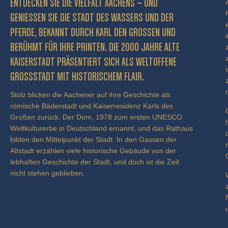
ENTDECKEN SIE DIE VIELFALT AACHENS – UND
GENIESSEN SIE DIE STADT DES WASSERS UND DER P
FERDE, BEKANNT DURCH KARL DEN GROSSEN UND BE
RÜHMT FÜR IHRE PRINTEN. DIE 2000 JAHRE ALTE KA
ISERSTADT PRÄSENTIERT SICH ALS WELTOFFENE GR
OSSSTADT MIT HISTORISCHEM FLAIR.
Stolz blicken die Aachener auf ihre Geschichte als
römische Bäderstadt und Kaiserresidenz Karls des
Großen zurück. Der Dom, 1978 zum ersten UNESCO
Weltkulturerbe in Deutschland ernannt, und das Rathaus
bilden den Mittelpunkt der Stadt. In den Gassen der
Altstadt erzählen viele historische Gebäude von der
lebhaften Geschichte der Stadt, und doch ist die Zeit
nicht stehen geblieben.