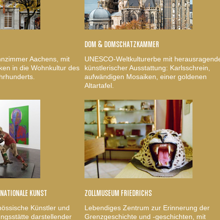
DOM & DOMSCHATZKAMMER
nzimmer Aachens, mit
UNESCO-Weltkulturerbe mit herausragend
ken in die Wohnkultur des
künstlerischer Ausstattung: Karlsschrein,
hrhunderts.
aufwändigen Mosaiken, einer goldenen
Altartafel.
RNATIONALE KUNST
ZOLLMUSEUM FRIEDRICHS
nössische Künstler und
Lebendiges Zentrum zur Erinnerung der
gsstätte darstellender
Grenzgeschichte und -geschichten, mit