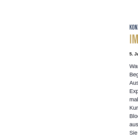
KON
IM
5. J
Wan
Beg
Aus
Exp
mal
Kur
Blo
aus
Sie