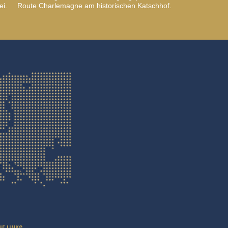
ei.
Route Charlemagne am historischen Katschhof.