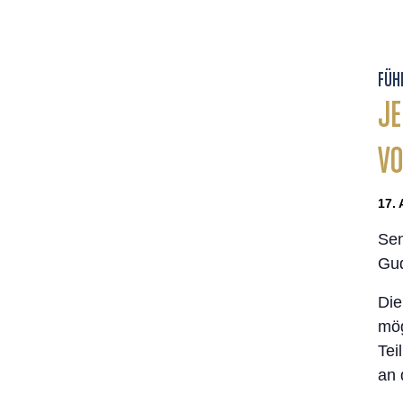
FÜH
JE
VO
17. 
Sen
Gud
Die
mög
Tei
an 