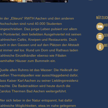
NÜTZLIC
An der „Eliteuni“ RWTH Aachen und den anderen
Hochschulen sind rund 40.000 Studenten
HO
eingeschrieben. Das junge Leben pulsiert vor allem
im Pontviertel, dem beliebten Ausgehviertel mit seinen
SE
zahlreichen Cafés, Kneipen und Restaurants. Doch
auch in den Gassen und auf den Plätzen der Altstadt
ME
ist immer viel los. Rund um Dom und Rathaus laden
zahlreiche Einzelhändler ebenso wie Filialen
namhafter Häuser zum Bummeln ein.
Quelle allen Ruhms ist das Wasser: Die Heilkraft der
heißen Thermalquellen war ausschlaggebend dafür,
dass Kaiser Karl Aachen zu seiner Lieblingsresidenz
machte. Die Badetradition wird heute durch die
Carolus Thermen Bad Aachen weitergeführt.
Wer sich lieber in der Natur entspannt, hat dafür
zahlreiche Möglichkeiten, etwa im nahe gelegenen