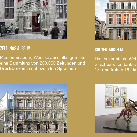
ZEITUNGSMUSEUM
COUVEN-MUSEUM
Medienmuseum, Wechselausstellungen und
Das bekannteste Woh
eine Sammlung von 200.000 Zeitungen und
anschaulichen Einblic
Druckwerken in nahezu allen Sprachen.
18. und frühen 19. Ja