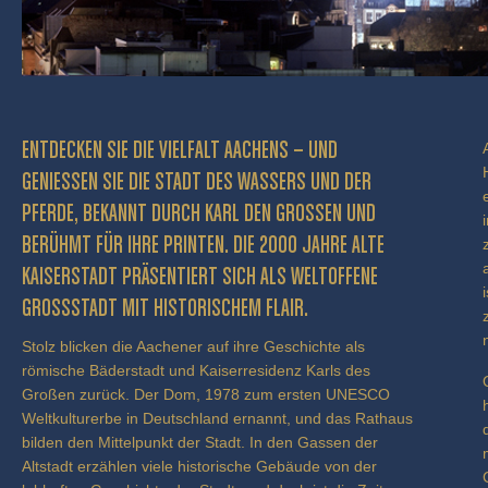
ENTDECKEN SIE DIE VIELFALT AACHENS – UND
GENIESSEN SIE DIE STADT DES WASSERS UND DER P
FERDE, BEKANNT DURCH KARL DEN GROSSEN UND BE
RÜHMT FÜR IHRE PRINTEN. DIE 2000 JAHRE ALTE KA
ISERSTADT PRÄSENTIERT SICH ALS WELTOFFENE GR
OSSSTADT MIT HISTORISCHEM FLAIR.
Stolz blicken die Aachener auf ihre Geschichte als
römische Bäderstadt und Kaiserresidenz Karls des
Großen zurück. Der Dom, 1978 zum ersten UNESCO
Weltkulturerbe in Deutschland ernannt, und das Rathaus
bilden den Mittelpunkt der Stadt. In den Gassen der
Altstadt erzählen viele historische Gebäude von der