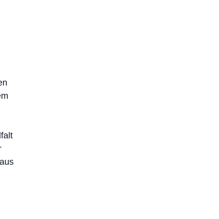
en
sem
falt
r
 aus