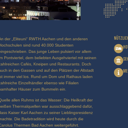
NÜTZLIC
An der „Eliteuni“ RWTH Aachen und den anderen
Hochschulen sind rund 40.000 Studenten
HO
eingeschrieben. Das junge Leben pulsiert vor allem
im Pontviertel, dem beliebten Ausgehviertel mit seinen
SE
zahlreichen Cafés, Kneipen und Restaurants. Doch
auch in den Gassen und auf den Plätzen der Altstadt
ME
ist immer viel los. Rund um Dom und Rathaus laden
zahlreiche Einzelhändler ebenso wie Filialen
namhafter Häuser zum Bummeln ein.
Quelle allen Ruhms ist das Wasser: Die Heilkraft der
heißen Thermalquellen war ausschlaggebend dafür,
dass Kaiser Karl Aachen zu seiner Lieblingsresidenz
machte. Die Badetradition wird heute durch die
Carolus Thermen Bad Aachen weitergeführt.