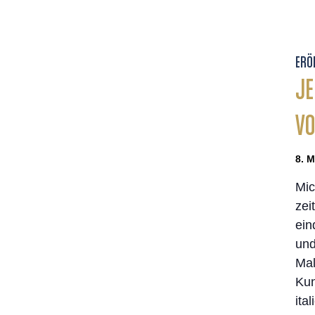
ERÖ
JE
VO
8. M
Mic
zei
ein
und
Mal
Kun
ita