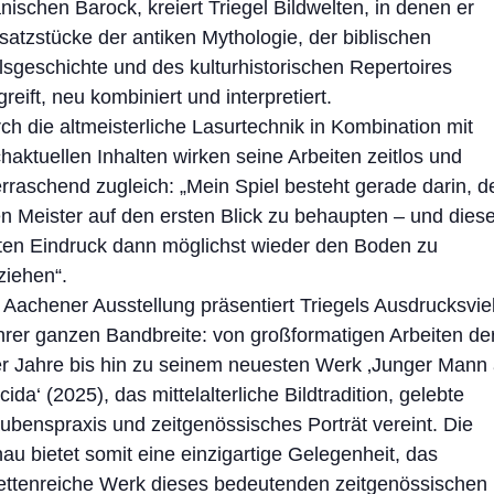
nischen Barock, kreiert Triegel Bildwelten, in denen er
satzstücke der antiken Mythologie, der biblischen
lsgeschichte und des kulturhistorischen Repertoires
greift, neu kombiniert und interpretiert.
ch die altmeisterliche Lasurtechnik in Kombination mit
haktuellen Inhalten wirken seine Arbeiten zeitlos und
rraschend zugleich: „Mein Spiel besteht gerade darin, d
en Meister auf den ersten Blick zu behaupten – und die
ten Eindruck dann möglichst wieder den Boden zu
ziehen“.
 Aachener Ausstellung präsentiert Triegels Ausdrucksviel
ihrer ganzen Bandbreite: von großformatigen Arbeiten de
r Jahre bis hin zu seinem neuesten Werk ‚Junger Mann
cida‘ (2025), das mittelalterliche Bildtradition, gelebte
ubenspraxis und zeitgenössisches Porträt vereint. Die
au bietet somit eine einzigartige Gelegenheit, das
ettenreiche Werk dieses bedeutenden zeitgenössischen