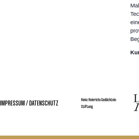
Mal
Tec
ein
pro
Beg
Kur
Heinz Heinrichs Gedächtnis-
IMPRESSUM / DATENSCHUTZ
Stiftung