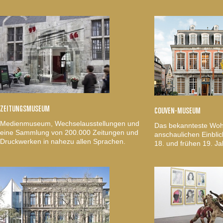
ZEITUNGSMUSEUM
COUVEN-MUSEUM
Medienmuseum, Wechselausstellungen und
Das bekannteste Woh
eine Sammlung von 200.000 Zeitungen und
anschaulichen Einblic
Druckwerken in nahezu allen Sprachen.
18. und frühen 19. Ja