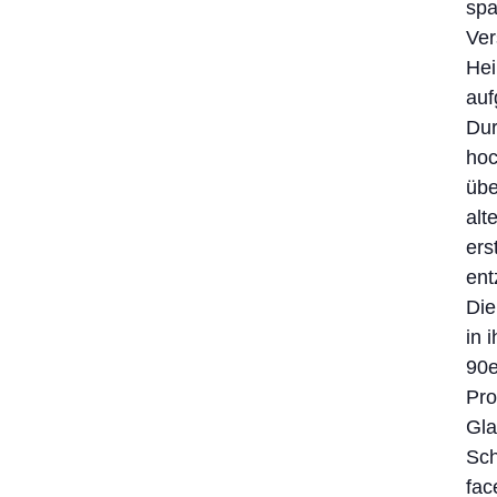
spa
Ver
Hei
auf
Dur
hoc
übe
alt
ers
ent
Die
in 
90e
Pro
Gla
Sch
fac