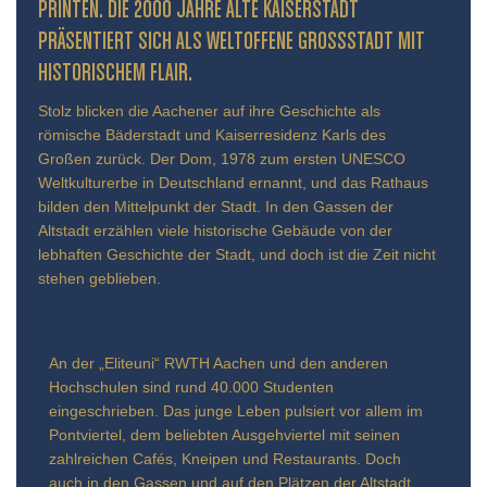
INTEN. DIE 2000 JAHRE ALTE KAISERSTADT PR
ÄSENTIERT SICH ALS WELTOFFENE GROSSSTADT MIT HIS
TORISCHEM FLAIR.
Stolz blicken die Aachener auf ihre Geschichte als
römische Bäderstadt und Kaiserresidenz Karls des
Großen zurück. Der Dom, 1978 zum ersten UNESCO
Weltkulturerbe in Deutschland ernannt, und das Rathaus
bilden den Mittelpunkt der Stadt. In den Gassen der
Altstadt erzählen viele historische Gebäude von der
lebhaften Geschichte der Stadt, und doch ist die Zeit nicht
stehen geblieben.
An der „Eliteuni“ RWTH Aachen und den anderen
Hochschulen sind rund 40.000 Studenten
eingeschrieben. Das junge Leben pulsiert vor allem im
Pontviertel, dem beliebten Ausgehviertel mit seinen
zahlreichen Cafés, Kneipen und Restaurants. Doch
auch in den Gassen und auf den Plätzen der Altstadt