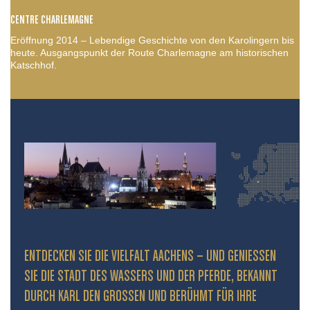
CENTRE CHARLEMAGNE
Eröffnung 2014 – Lebendige Geschichte von den Karolingern bis
heute. Ausgangspunkt der Route Charlemagne am historischen
Katschhof.
ENTDECKEN SIE DIE VIELFALT AACHENS – UND GENIESSEN S
IE DIE STADT DES WASSERS UND DER PFERDE, BEKANNT D
URCH KARL DEN GROSSEN UND BERÜHMT FÜR IHRE PR