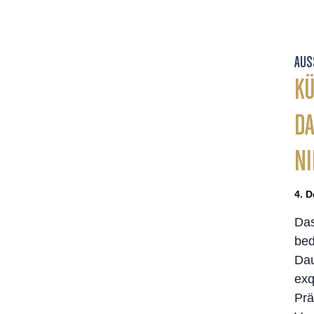
AUS
KÜ
DA
NI
4. D
Das
bed
Dau
exq
Prä