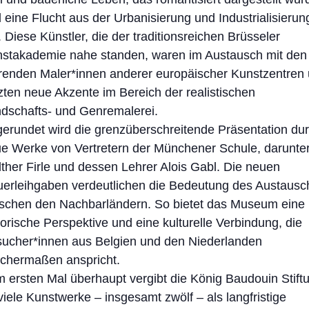
 eine Flucht aus der Urbanisierung und Industrialisierun
. Diese Künstler, die der traditionsreichen Brüsseler
stakademie nahe standen, waren im Austausch mit den
renden Maler*innen anderer europäischer Kunstzentren
zten neue Akzente im Bereich der realistischen
dschafts- und Genremalerei.
erundet wird die grenzüberschreitende Präsentation du
e Werke von Vertretern der Münchener Schule, darunte
ther Firle und dessen Lehrer Alois Gabl. Die neuen
erleihgaben verdeutlichen die Bedeutung des Austausc
schen den Nachbarländern. So bietet das Museum eine
torische Perspektive und eine kulturelle Verbindung, die
ucher*innen aus Belgien und den Niederlanden
ichermaßen anspricht.
 ersten Mal überhaupt vergibt die König Baudouin Stift
viele Kunstwerke – insgesamt zwölf – als langfristige