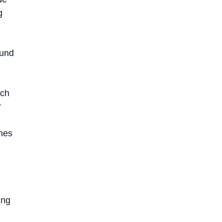
g
 und
rch
r
hes
ung