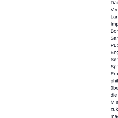
Dau
Ver
Län
Imp
Bor
Sam
Pub
Eng
Sei
Spi
Erb
phi
übe
die
Mis
zuk
ma