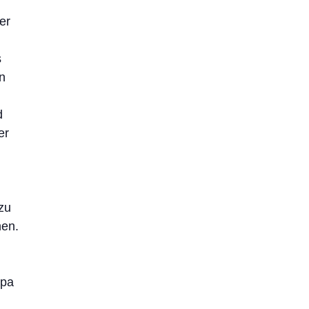
er
s
n
d
er
zu
hen.
opa