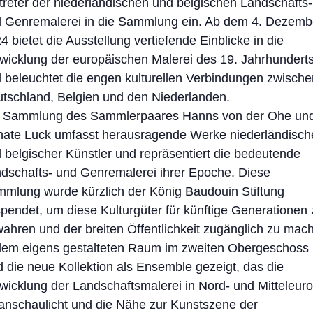
treter der niederländischen und belgischen Landschafts-
 Genremalerei in die Sammlung ein. Ab dem 4. Dezemb
4 bietet die Ausstellung vertiefende Einblicke in die
wicklung der europäischen Malerei des 19. Jahrhundert
 beleuchtet die engen kulturellen Verbindungen zwische
tschland, Belgien und den Niederlanden.
 Sammlung des Sammlerpaares Hanns von der Ohe un
ate Luck umfasst herausragende Werke niederländisch
 belgischer Künstler und repräsentiert die bedeutende
dschafts- und Genremalerei ihrer Epoche. Diese
mlung wurde kürzlich der König Baudouin Stiftung
pendet, um diese Kulturgüter für künftige Generationen 
ahren und der breiten Öffentlichkeit zugänglich zu mac
dem eigens gestalteten Raum im zweiten Obergeschoss
d die neue Kollektion als Ensemble gezeigt, das die
wicklung der Landschaftsmalerei in Nord- und Mitteleur
anschaulicht und die Nähe zur Kunstszene der