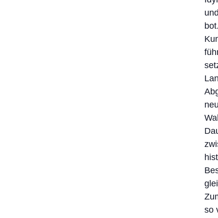
und
bot
Kun
füh
set
Lan
Abg
neu
Wal
Dau
zwi
his
Bes
gle
Zum
so 