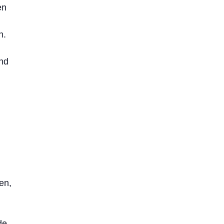
en
n.
nd
en,
de