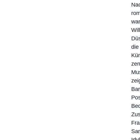
Nac
rom
wan
Wil
Düs
die
Kün
zen
Mus
zei
Bar
Pos
Bed
Zus
Fra
Sam
Idy