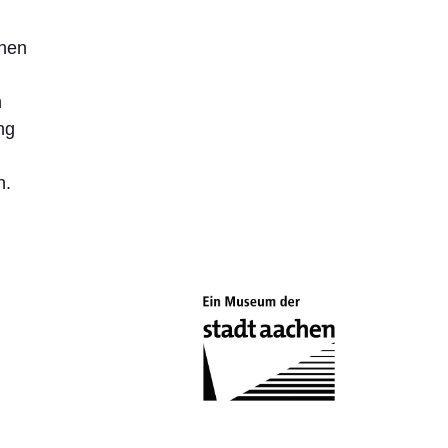
chen
n
ng
n.