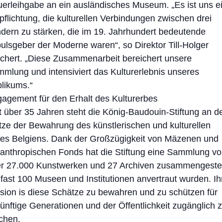
erleihgabe an ein ausländisches Museum. „Es ist uns e
pflichtung, die kulturellen Verbindungen zwischen drei
dern zu stärken, die im 19. Jahrhundert bedeutende
ulsgeber der Moderne waren“, so Direktor Till-Holger
chert. „Diese Zusammenarbeit bereichert unsere
mlung und intensiviert das Kulturerlebnis unseres
likums.“
agement für den Erhalt des Kulturerbes
t über 35 Jahren steht die König-Baudouin-Stiftung an d
tze der Bewahrung des künstlerischen und kulturellen
es Belgiens. Dank der Großzügigkeit von Mäzenen und
lanthropischen Fonds hat die Stiftung eine Sammlung v
r 27.000 Kunstwerken und 27 Archiven zusammengestel
 fast 100 Museen und Institutionen anvertraut wurden. Ih
sion is diese Schätze zu bewahren und zu schützen für
ünftige Generationen und der Öffentlichkeit zugänglich 
chen.