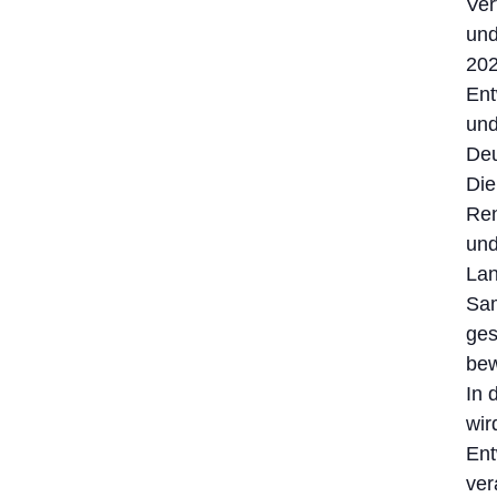
Ver
und
202
Ent
und
Deu
Die
Ren
und
Lan
Sam
ges
bew
In 
wir
Ent
ver