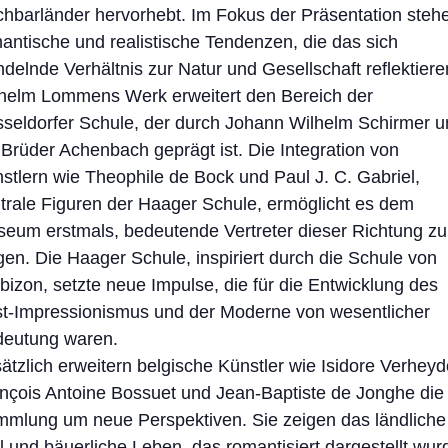
hbarländer hervorhebt. Im Fokus der Präsentation steh
antische und realistische Tendenzen, die das sich
delnde Verhältnis zur Natur und Gesellschaft reflektiere
helm Lommens Werk erweitert den Bereich der
seldorfer Schule, der durch Johann Wilhelm Schirmer u
 Brüder Achenbach geprägt ist. Die Integration von
stlern wie Theophile de Bock und Paul J. C. Gabriel,
trale Figuren der Haager Schule, ermöglicht es dem
eum erstmals, bedeutende Vertreter dieser Richtung zu
gen. Die Haager Schule, inspiriert durch die Schule von
bizon, setzte neue Impulse, die für die Entwicklung des
t-Impressionismus und der Moderne von wesentlicher
eutung waren.
ätzlich erweitern belgische Künstler wie Isidore Verheyd
nçois Antoine Bossuet und Jean-Baptiste de Jonghe die
mlung um neue Perspektiven. Sie zeigen das ländliche
ll und bäuerliche Leben, das romantisiert dargestellt wur