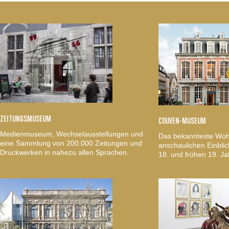
ZEITUNGSMUSEUM
COUVEN-MUSEUM
Medienmuseum, Wechselausstellungen und
Das bekannteste Woh
eine Sammlung von 200.000 Zeitungen und
anschaulichen Einblic
Druckwerken in nahezu allen Sprachen.
18. und frühen 19. Ja