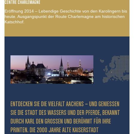
CENTRE CHARLEMAGNE
Eröffnung 2014 – Lebendige Geschichte von den Karolingern bis
heute. Ausgangspunkt der Route Charlemagne am historischen
Katschhof.
ENTDECKEN SIE DIE VIELFALT AACHENS – UND GENIESSEN S
IE DIE STADT DES WASSERS UND DER PFERDE, BEKANNT D
URCH KARL DEN GROSSEN UND BERÜHMT FÜR IHRE PR
INTEN. DIE 2000 JAHRE ALTE KAISERSTADT PR