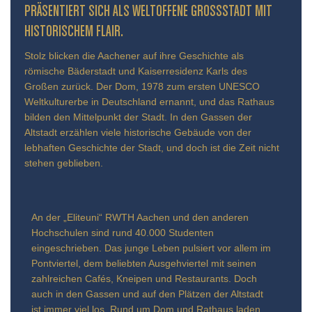
ÄSENTIERT SICH ALS WELTOFFENE GROSSSTADT MIT HIS
TORISCHEM FLAIR.
Stolz blicken die Aachener auf ihre Geschichte als
römische Bäderstadt und Kaiserresidenz Karls des
Großen zurück. Der Dom, 1978 zum ersten UNESCO
Weltkulturerbe in Deutschland ernannt, und das Rathaus
bilden den Mittelpunkt der Stadt. In den Gassen der
Altstadt erzählen viele historische Gebäude von der
lebhaften Geschichte der Stadt, und doch ist die Zeit nicht
stehen geblieben.
An der „Eliteuni“ RWTH Aachen und den anderen
Hochschulen sind rund 40.000 Studenten
eingeschrieben. Das junge Leben pulsiert vor allem im
Pontviertel, dem beliebten Ausgehviertel mit seinen
zahlreichen Cafés, Kneipen und Restaurants. Doch
auch in den Gassen und auf den Plätzen der Altstadt
ist immer viel los. Rund um Dom und Rathaus laden